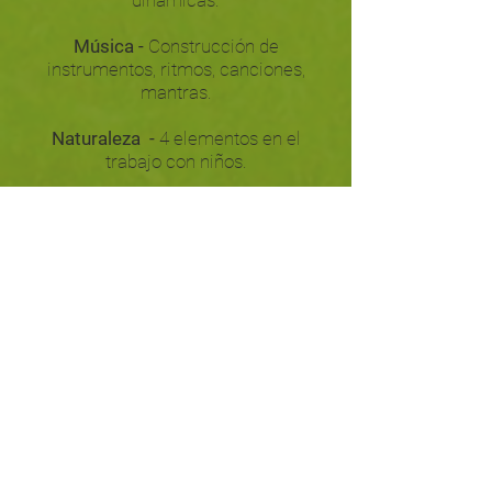
dinámicas.
Música -
Construcción de
instrumentos, ritmos, canciones,
mantras.
Naturaleza -
4 elementos en el
trabajo con niños.
FECHAS 2019