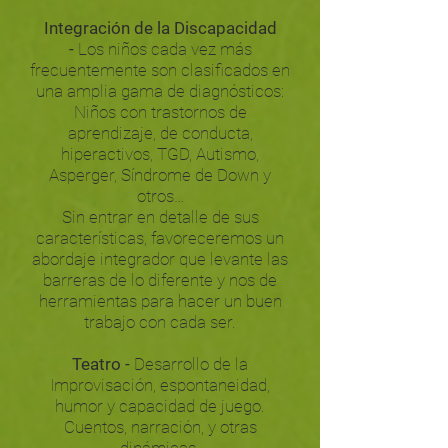
Integración de la Discapacidad
-
Los niños cada vez más
frecuentemente son clasificados en
una amplia gama de diagnósticos:
Niños con trastornos de
aprendizaje, de conducta,
hiperactivos, TGD, Autismo,
Asperger, Síndrome de Down y
otros…
Sin entrar en detalle de sus
características, favoreceremos un
abordaje integrador que levante las
barreras de lo diferente y nos de
herramientas para hacer un buen
trabajo con cada ser.
Teatro -
Desarrollo de la
Improvisación, espontaneidad,
humor y capacidad de juego.
Cuentos, narración, y otras