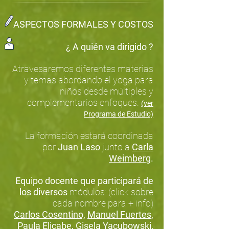
ASPECTOS FORMALES Y COSTOS
¿ A quién va dirigido ?
Atravesaremos diferentes materias
y temas abordando el yoga para
niños desde múltiples y
complementarios enfoques.
(ver
Programa de Estudio)
La formación estará coordinada
por
Juan Laso
junto a
Carla
Weimberg
.
Equipo docente que participará de
los diversos
módulos: (click sobre
cada nombre para + info)
Carlos Cosentino,
Manuel Fuertes
,
Paula Elicabe
,
Gisela Yacubowski
,