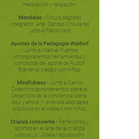
meditación y relajación.
Mandalas -
Círculo sagrado
integrador. Arte. Danzas Circulares
junto a Pablo Karp
Aportes de la Pedagogía Waldorf
-
Junto a Manuel Fuertes
incorporaremos herramientas y
conceptos del aporte de Rudolf
Steiner al trabajo con niños.
Mindfulness -
Junto a Carlos
Cosentino aprenderemos sobre el
Desarrollo de la conciencia plena.
Aquí y ahora. Y diversos abordajes
prácticos en el trabajo con niños.
Crianza consciente -
Reflexiones y
aportes en el arte de la crianza
junto a Lic. Gisela Yacubowsky