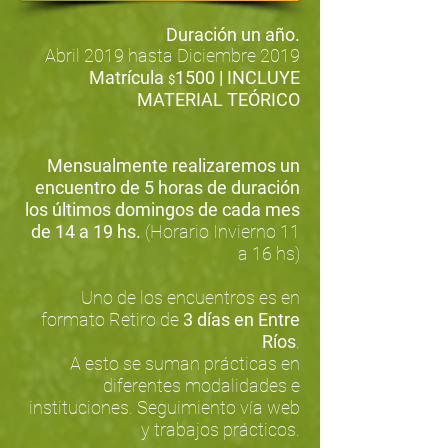
Duración un año.
Abril 2019 hasta Diciembre 2019
Matrícula
1500 |
INCLUYE
$
MATERIAL TEÓRICO
Mensualmente realizaremos un
encuentro de
5 horas de duración
los últimos domingos de cada mes
de 14 a 19 hs.
(Horario Invierno 11
a 16 hs)
Uno de los encuentros es en
formato Retiro de
3 días en Entre
Ríos
.
A esto se suman prácticas en
diferentes modalidades e
instituciones. Seguimiento vía web
y trabajos prácticos.