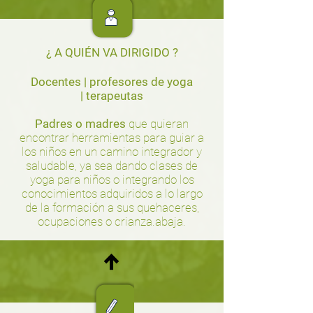
¿ A QUIÉN VA DIRIGIDO ?
Docentes |
profesores de yoga
|
terapeutas
Padres o madres
que quieran
encontrar herramientas para guiar a
los niños en un camino integrador y
saludable, ya sea dando clases de
yoga para niños o integrando los
conocimientos adquiridos a lo largo
de la formación a sus quehaceres,
ocupaciones o crianza.
abaja.